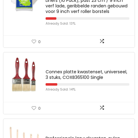
Liners (10 Pack), past 23 cm / 9 inch
verf lade, geribbelde randen gebouwd
voor 9 inch verf roller borstels
Already Sold: 13%
0
Connex platte kwastenset, universeel,
3 stuks, COXB365100 Single
Already Sold: 14%
0