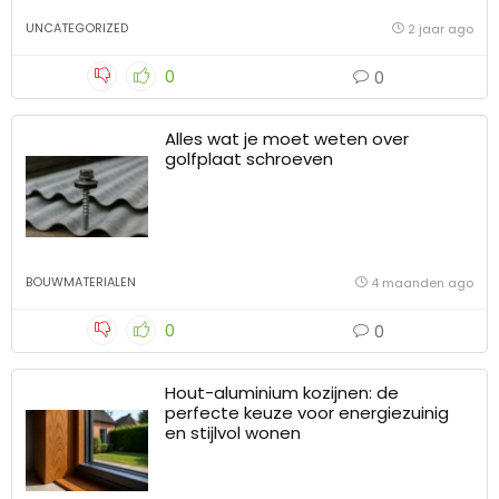
UNCATEGORIZED
2 jaar ago
0
0
Alles wat je moet weten over
golfplaat schroeven
BOUWMATERIALEN
4 maanden ago
0
0
Hout-aluminium kozijnen: de
perfecte keuze voor energiezuinig
en stijlvol wonen