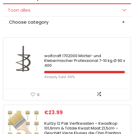
Toon alles
Choose category
wolfcraft 1702000 Mörtel- und
Klebermischer Professional 7-10 kg Ø 90 x
400
Already Sold: 99%
0
€
23.99
Kurtzy 12 Pak Verfkwasten – Kwastkop
101,6mm & Totale Kwast Maat 21,5cm –
Geschikt Vieze Klusjes die Chip Painting,