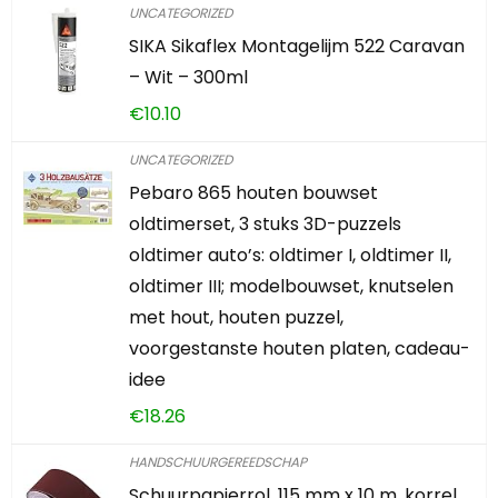
UNCATEGORIZED
SIKA Sikaflex Montagelijm 522 Caravan
– Wit – 300ml
€
10.10
UNCATEGORIZED
Pebaro 865 houten bouwset
oldtimerset, 3 stuks 3D-puzzels
oldtimer auto’s: oldtimer I, oldtimer II,
oldtimer III; modelbouwset, knutselen
met hout, houten puzzel,
voorgestanste houten platen, cadeau-
idee
€
18.26
HANDSCHUURGEREEDSCHAP
Schuurpapierrol, 115 mm x 10 m, korrel