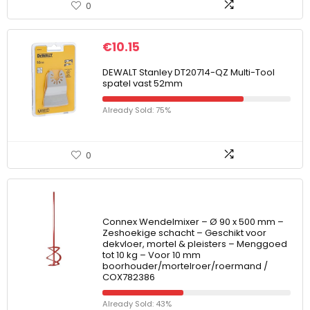
0
€
10.15
DEWALT Stanley DT20714-QZ Multi-Tool
spatel vast 52mm
Already Sold: 75%
0
Connex Wendelmixer – Ø 90 x 500 mm –
Zeshoekige schacht – Geschikt voor
dekvloer, mortel & pleisters – Menggoed
tot 10 kg – Voor 10 mm
boorhouder/mortelroer/roermand /
COX782386
Already Sold: 43%