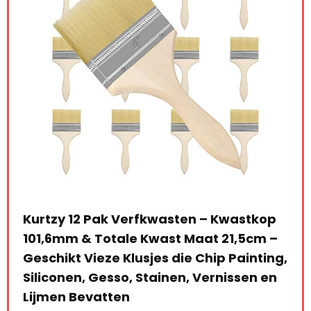
Kwastkop
Colorus 10 x verfkuip 15 x 32 cm |
 21,5cm –
lakschaal van hoogwaardig kunststof
p Painting,
lakbak 300 ml | verfschaal lakbak vo
nissen en
verfrollen tot 11 cm