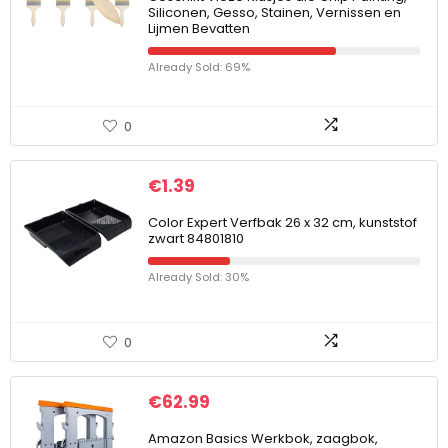
Siliconen, Gesso, Stainen, Vernissen en
Lijmen Bevatten
Already Sold: 69%
0
€
1.39
Color Expert Verfbak 26 x 32 cm, kunststof
zwart 84801810
Already Sold: 30%
0
€
62.99
Amazon Basics Werkbok, zaagbok,