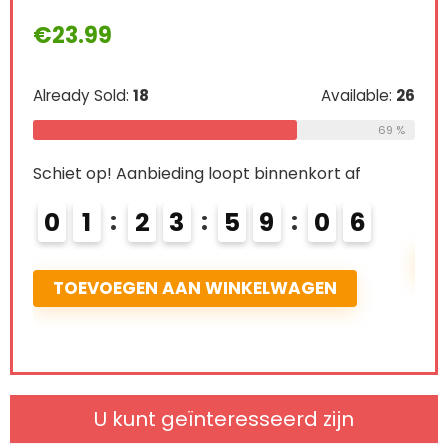
€
10.99
Already Sold:
21
Availabl
Available:
26
69 %
Schiet op! Aanbieding loopt binnenkort af
ort af
0
2
2
3
5
9
0
5
0
5
TOEVOEGEN AAN WINKELWAGEN
EN
U kunt geïnteresseerd zijn