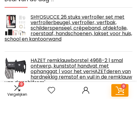
SHYOSUCCE 26 stuks verfroller set met
verfrollerbeugel, verfroller, verfbak,
schilderspenseel, crêpeband, afdekfolie,
roerstaaf, handschoenen, lakset voor huis,
school en kantoorwand
HAZET remklauwborstel 4968-2 | smal
ontwerp, kunststof handvat met
ophanggat | voor het verHAZETderen van
hardnekkig remstof en vuil in de remklauw
van de schijfrem'.
0
0
€
16.19
Vergelijken
Rubberen aandrukrol, handdruk roller
auto geluidsisolatie aandrukrol
gereedschap aandrukrol voor
randommmer en voor het lassen voor
warmte-elementen mat PU Deadener toepassing