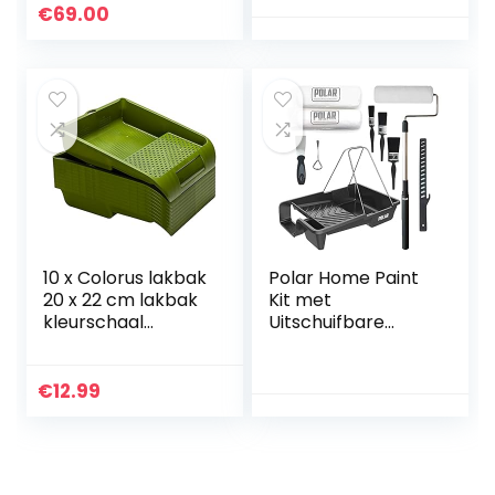
direct te matchen
Tool
€
69.00
en te coördineren,
waardoor je geen
last meer hebt
van stressvolle
kleurbeslissing
10 x Colorus lakbak
Polar Home Paint
20 x 22 cm lakbak
Kit met
kleurschaal
Uitschuifbare
verfbak lakschaal
Lange Roller, Paint
Tray, Tin Opener,
Stirrer, 3X Paint
€
12.99
Brushes en 2X
Roller Sleeves voor
het schilderen en
decoreren van