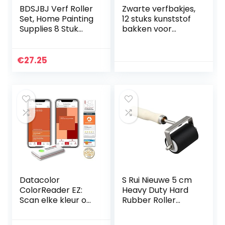
BDSJBJ Verf Roller
Zwarte verfbakjes,
Set, Home Painting
12 stuks kunststof
Supplies 8 Stuk
bakken voor
Home Painting
schilderen voor
Supplies Foam
rollen van 10 cm,
Brush Mini Paint
herbruikbaar met
€
27.25
Roller Brush Kit
bepaalde kleuren
Huis Schilderen
Roller voor Muren
Kast Touch ups
Datacolor
S Rui Nieuwe 5 cm
ColorReader EZ:
Heavy Duty Hard
Scan elke kleur om
Rubber Roller
verf en digitale
Printing Inks Lino
kleurwaarden
Brayer Art Craft