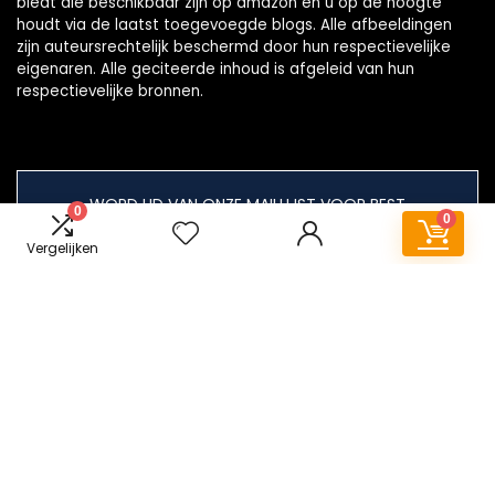
biedt die beschikbaar zijn op amazon en u op de hoogte
houdt via de laatst toegevoegde blogs. Alle afbeeldingen
zijn auteursrechtelijk beschermd door hun respectievelijke
eigenaren. Alle geciteerde inhoud is afgeleid van hun
respectievelijke bronnen.
WORD LID VAN ONZE MAILLIJST VOOR BEST
0
0
Aanbiedingen
Vergelijken
Snelle links