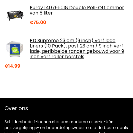
Purdy 140796018 Double Roll-Off emmer
van 5 liter
€
75.00
PD Supreme 23 cm (9 inch) verf lade
Liners (10 Pack), past 23 cm / 9 inch verf
lade, geribbelde randen gebouwd voor 9
inch verf roller borstels
€
14.99
Over ons
Schildersbedrijf-loenen.nl is een moderne alles-in-één
prijsvergelijkings- en beoordelingswebsite die de beste deals