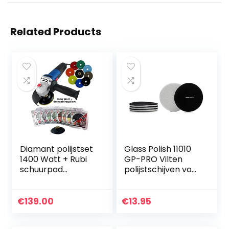
Related Products
Diamant polijstset
Glass Polish 11010
1400 Watt + Rubi
GP-PRO Vilten
schuurpad
polijstschijven voor
assortiment
het polijsten van
glas, plastic,
metaal, marmer –
€
139.00
€
13.95
Ø 150mm – pak
van 5 schijven