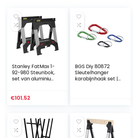
Stanley FatMax 1-
BGS Diy 80872
92-980 Steunbok,
Sleutelhanger
set van aluminium
karabijnhaak set |
en metaal, in
4-delig
hoogte
verstelbare
€
101.52
klapbok met
stevige
telescopische
metalen poten, tot
1300 kg
belastbaar, 69 x 10