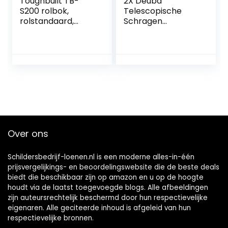
Toughbuilt TB-
2X Deuba
S200 rolbok,
Telescopische
rolstandaard,
Schragen
inklapbaar en in
Bouwvakker
hoogte
Timmerman
verstelbaar (1
Zwaar Staal Werk
paar)
Bank DHZ
Verstelbare
Zaagbok
Vouwbaar
Gereedschap
200kg
Over ons
Schildersbedrijf-loenen.nl is een moderne alles-in-één
prijsvergelijkings- en beoordelingswebsite die de beste deals
biedt die beschikbaar zijn op amazon en u op de hoogte
houdt via de laatst toegevoegde blogs. Alle afbeeldingen
zijn auteursrechtelijk beschermd door hun respectievelijke
eigenaren. Alle geciteerde inhoud is afgeleid van hun
respectievelijke bronnen.