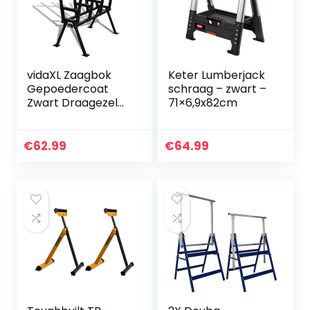
x 83 cm
vidaXL Zaagbok
Keter Lumberjack
Gepoedercoat
schraag – zwart –
Zwart Draagezel
71×6,9x82cm
Zaag Bok Ezel
Houtbewerking
Zagen
€
62.99
€
64.99