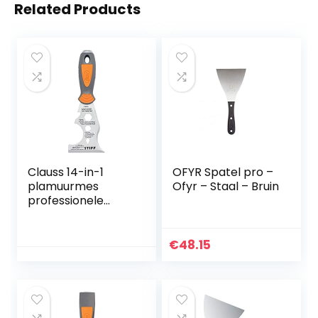
Related Products
Clauss 14-in-1
OFYR Spatel pro –
plamuurmes
Ofyr – Staal – Bruin
professionele
kwaliteit
schildersgereedsc
hap | titanium
€
48.15
gebonden
roestvrijstalen
lemmet met
antiaanbaklaag |
antislip,