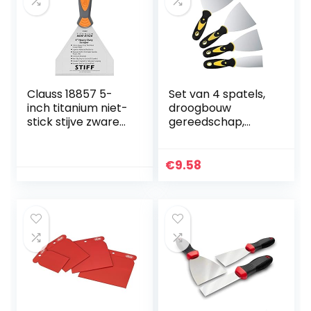
ergonomische
handgreep | ideaal
om te schrapen |
18856
Clauss 18857 5-
Set van 4 spatels,
inch titanium niet-
droogbouw
stick stijve zware
gereedschap,
gebogen schraper
roestvrij stalen
met schroefdraad
schilders spatels
einde – grijs/geel
met kunststof
€
9.58
handvat, spatel,
schraper,
palletmes, krassen
(3 inch; 1,5 inch; 10,5
cm; 10 cm; 15 cm)