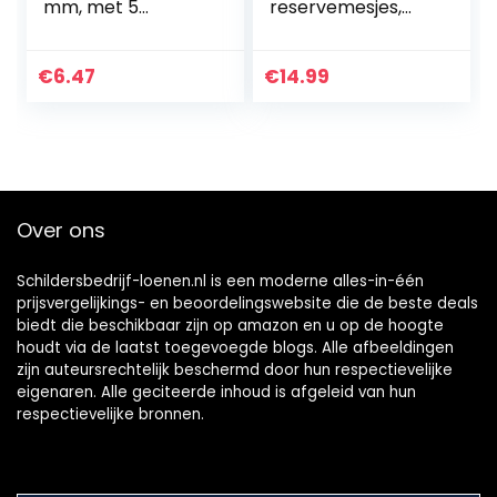
mm, met 5
reservemesjes,
messen,
scheermesjes,
lijmverwijderaar,
messen voor
vignetschraper,
keramische
€
6.47
€
14.99
glasschraper,
kookschrapers,
kookplaatschrape
schrapers,
r, keramische
glasschrapers,
plaatschraper,
schraper voor
krasverwijderaar
keramische plaat,
schraper
Over ons
Schildersbedrijf-loenen.nl is een moderne alles-in-één
prijsvergelijkings- en beoordelingswebsite die de beste deals
biedt die beschikbaar zijn op amazon en u op de hoogte
houdt via de laatst toegevoegde blogs. Alle afbeeldingen
zijn auteursrechtelijk beschermd door hun respectievelijke
eigenaren. Alle geciteerde inhoud is afgeleid van hun
respectievelijke bronnen.