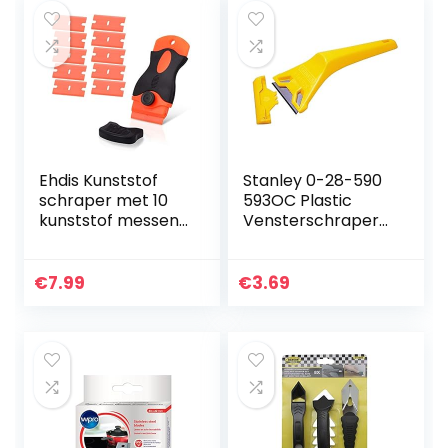
Ehdis Kunststof
Stanley 0-28-590
schraper met 10
593OC Plastic
kunststof messen,
Vensterschraper
kunststof spatel,
Compatibel met
plastic schraper
Plastic
voor het
€
7.99
€
3.69
verwijderen van
stickers,
lijmverwijderaar,
etikettenoplosser