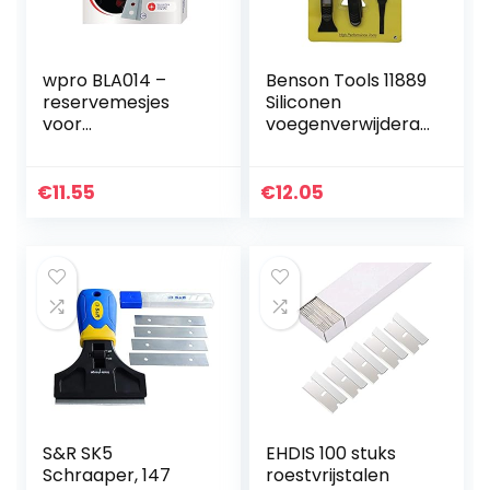
wpro BLA014 –
Benson Tools 11889
reservemesjes
Siliconen
voor
voegenverwijdera
glaskeramische
ar en schraperset
kookvelden/reserv
emesjes
€
11.55
€
12.05
glassnijper/10
messen
S&R SK5
EHDIS 100 stuks
Schraaper, 147
roestvrijstalen