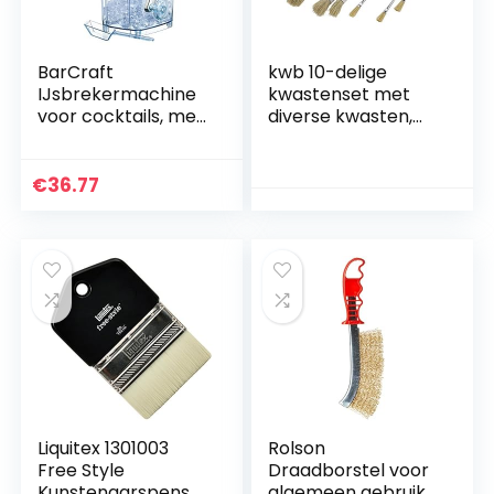
BarCraft
kwb 10-delige
IJsbrekermachine
kwastenset met
voor cocktails, met
diverse kwasten,
ijsschep, kunststof
lakkwast,
en roestvrij staal,
lazuurkwast, voor
15,5 x 13,5 x 28 cm
schilderwerk en
€
36.77
coating van diverse
oppervlakken van
hout, metaal, steen
en nog veel meer.
Liquitex 1301003
Rolson
Free Style
Draadborstel voor
Kunstenaarspense
algemeen gebruik