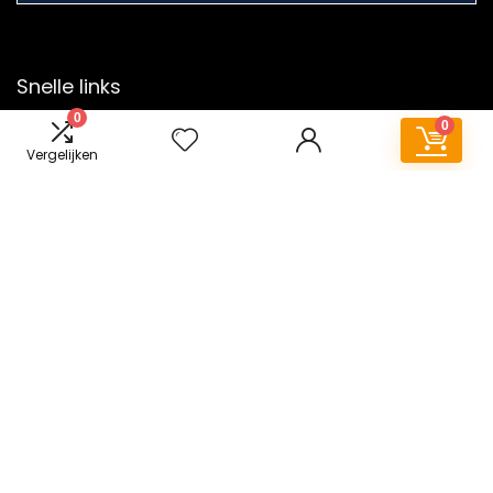
Snelle links
0
0
Alles winkelen
Vergelijken
Home
Overzicht
Blogs
Onze webshops
Adverteren
Verklaringen
Privacybeleid
algemene voorwaarden
Gelieerde openbaarmaking