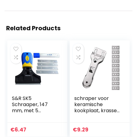
Related Products
S&R SK5
schraper voor
Schraaper, 147
keramische
mm, met 5
kookplaat, krassen
messen,
op keramische
lijmverwijderaar,
kookplaat,
vignetschraper,
tweezijdige
€
6.47
€
9.29
glasschraper,
reinigingsschraper