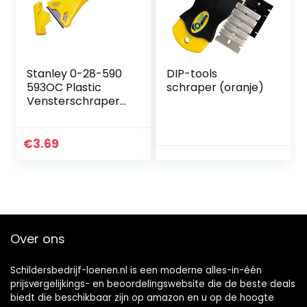
voegengereedsch
ap, siliconen
afdichtmiddel
gereedschap
Stanley 0-28-590
DIP-tools
593OC Plastic
schraper (oranje)
Vensterschraper
Compatibel met
Plastic
€
3.69
Over ons
Schildersbedrijf-loenen.nl is een moderne alles-in-één
prijsvergelijkings- en beoordelingswebsite die de beste deals
biedt die beschikbaar zijn op amazon en u op de hoogte