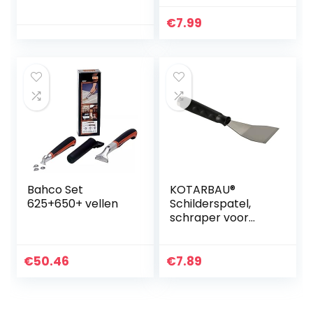
stickers stickers
plastic schraper
kleurlabels
voor het
€
7.99
schrapers
verwijderen van
verwijderen
stickers,
gereedschap voor
lijmverwijderaar,
auto vensterglas
etikettenoplosser
gekleurd vinyl
gereedschap geen
krassen
Bahco Set
KOTARBAU®
625+650+ vellen
Schilderspatel,
schraper voor
muren, gebogen,
75 mm, roestvrij
staal
€
50.46
€
7.89