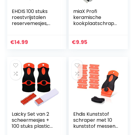
EHDIS 100 stuks
miaX Profi
roestvrijstalen
keramische
reservemesjes,
kookplaatschrape
scheermesjes,
r – de
messen voor
betrouwbare
keramische
schraper voor
€
14.99
€
9.95
kookschrapers,
keuken en
schrapers,
huishouden –
glasschrapers,
sterke
schraper voor
kookplaatschrape
keramische plaat,
r met soft-touch
schraper
handgreep –
vervangende
mesjes verwerkt in
glasschraper
Laicky Set van 2
Ehdis Kunststof
scheermesjes +
schraper met 10
100 stuks plastic
kunststof messen,
reservemesjes
kunststof spatel,