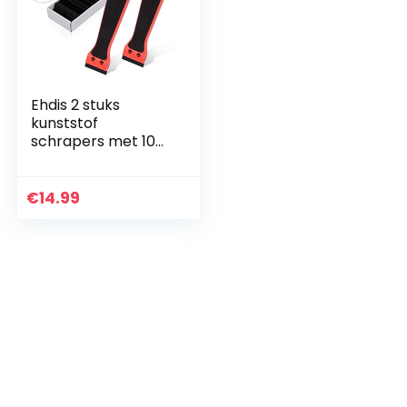
Ehdis 2 stuks
kunststof
schrapers met 100
kunststof messen,
schraper met
lange steel, plastic
€
14.99
schraper voor
lijmresten
verwijderaar,
etikettenverwijdera
ar, stickers
verwijderen (rood)