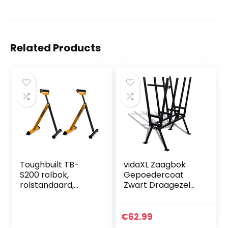
Related Products
Toughbuilt TB-
vidaXL Zaagbok
S200 rolbok,
Gepoedercoat
rolstandaard,
Zwart Draagezel
inklapbaar en in
Zaag Bok Ezel
hoogte
Houtbewerking
verstelbaar (1
Zagen
€
62.99
paar)