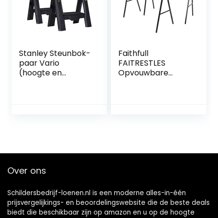
Stanley Steunbok-
Faithfull
paar Vario
FAITRESTLES
(hoogte en
Opvouwbare
breedte
stalen
verstelbaar 450
schragen/zaagpa
kg belastbaar, 1
ard paar 400 kg
paar) STST1-
capaciteit
70559
Over ons
Schildersbedrijf-loenen.nl is een moderne alles-in-één
prijsvergelijkings- en beoordelingswebsite die de beste deals
biedt die beschikbaar zijn op amazon en u op de hoogte