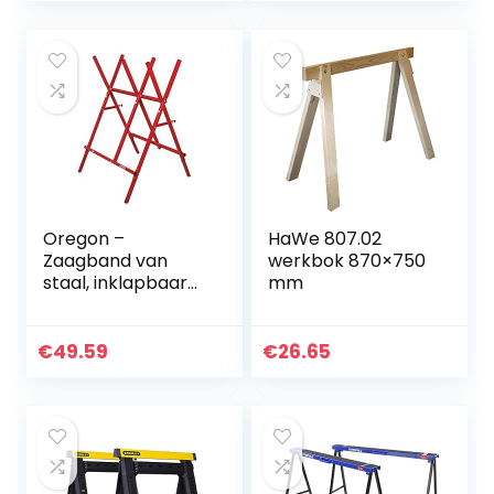
Oregon –
HaWe 807.02
Zaagband van
werkbok 870×750
staal, inklapbaar
mm
en verstelbaar,
houtblokken van
maximaal 27 cm
€
49.59
€
26.65
breed (584145)