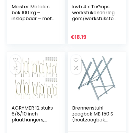
Meister Metalen
kwb 4 x TriGrips
bok 100 kg –
werkstukonderleg
inklapbaar – met
gers/werkstuksto
draaggreep – met
ppers incl. anti-slip
anti-slip
bekleding en
pad/onderstelbok
lakpunten
€
18.19
van
metaal/opvouwba
re klapbank met
rubberen
pad/werkbank
met 780 mm
werkhoogte /
5258130
AGRYMER 12 stuks
Brennenstuhl
6/8/10 inch
zaagbok MB 150 S
plaathangers,
(houtzaagbok
roestvrij staal,
verzinkt,
wandplaathangers
zaagframe