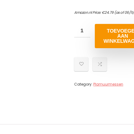
Amazon.nl Price:
€
24.79
(as of 06/11
TOEVOEG
AAN
WINKELWA
Category:
Plamuurmessen