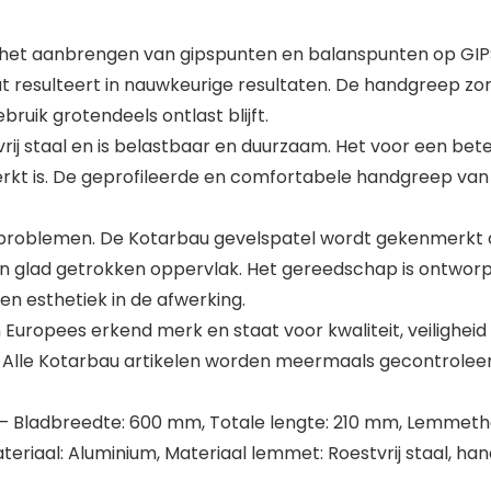
 het aanbrengen van gipspunten en balanspunten op GIP
t resulteert in nauwkeurige resultaten. De handgreep zo
uik grotendeels ontlast blijft.
j staal en is belastbaar en duurzaam. Het voor een beter
rkt is. De geprofileerde en comfortabele handgreep van r
 problemen. De Kotarbau gevelspatel wordt gekenmerkt door
n een glad getrokken oppervlak. Het gereedschap is ontw
 esthetiek in de afwerking.
uropees erkend merk en staat voor kwaliteit, veiligheid 
 Alle Kotarbau artikelen worden meermaals gecontroleerd 
Bladbreedte: 600 mm, Totale lengte: 210 mm, Lemmetho
eriaal: Aluminium, Materiaal lemmet: Roestvrij staal, han