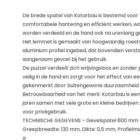
De brede spatel van Kotarbau is bestemd voor
comfortabele hantering en efficiënt werken, wa
worden verdeeld en de hand ook na urenlang gebr
Het lemmet is gemaakt van hoogwaardig roestvri
aluminium profiel ingebed, dat bovendien verste
aangenaam gevoel bij het gebruik.
De puzzel verdeelt zich wrijvingsloos en zonder
veilig in de hand en zorgt voor het effect va
gekenmerkt door buitengewone duurzaamheid en
Betrouwbaarheid van het merk: Kotarbau is een E
jaren samen met vele grote en kleine bedrijven.
voor privégebruik.
TECHNISCHE GEGEVENS – Gevelspatel 600 mm – 
Greepbreedte: 130 mm, Dikte: 0,5 mm, Profielmat
g