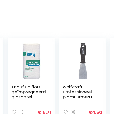
Knauf Uniflott
wolfcraft
geïmpregneerd
Professioneel
gipspatel
plamuurmes I
massa voor het
4051000 I Voor
plakken van
het plamuren
geïmpregneerd
van overgangen
€
15.71
€
4.50