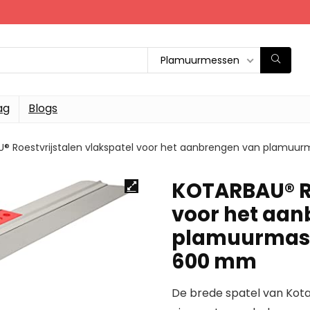
Plamuurmessen
ag
Blogs
® Roestvrijstalen vlakspatel voor het aanbrengen van plamuurm
KOTARBAU® Ro
voor het aa
plamuurmassa
600 mm
De brede spatel van Kot