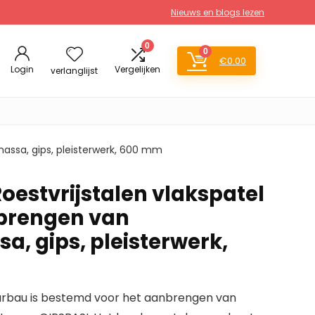
Nieuws en blogs lezen
0
0
€
0.00
Login
Vergelijken
verlanglijst
assa, gips, pleisterwerk, 600 mm
estvrijstalen vlakspatel
nbrengen van
, gips, pleisterwerk,
arbau is bestemd voor het aanbrengen van