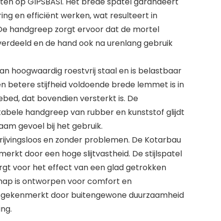
ten op GIPSBASI. Het brede spatel garandeert
g en efficiënt werken, wat resulteert in
De handgreep zorgt ervoor dat de mortel
erdeeld en de hand ook na urenlang gebruik
n hoogwaardig roestvrij staal en is belastbaar
n betere stijfheid voldoende brede lemmet is in
ebed, dat bovendien versterkt is. De
abele handgreep van rubber en kunststof glijdt
am gevoel bij het gebruik.
wrijvingsloos en zonder problemen. De Kotarbau
rkt door een hoge slijtvastheid. De stijlspatel
zorgt voor het effect van een glad getrokken
hap is ontworpen voor comfort en
 gekenmerkt door buitengewone duurzaamheid
ing.