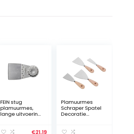
FEIN stug
Plamuurmes
plamuurmes,
Schraper Spatel
lange uitvoering,
Decoratie
Starlock-
Reiniging
opname, voor
Schraper
het verwijderen
Gereedschapss
€
21.19