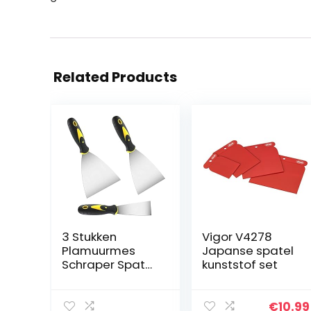
Related Products
3 Stukken
Vigor V4278
Plamuurmes
Japanse spatel
Schraper Spatel
kunststof set
Met Kunststof
Handvat
Roestvrijstalen
€
10.99