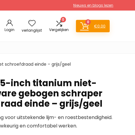
Nieuws en blogs lezen
0
0
€
0.00
Login
Vergelijken
verlanglijst
t schroefdraad einde – grijs/geel
5-inch titanium niet-
 zware gebogen schraper
raad einde – grijs/geel
g voor uitstekende lijm- en roestbestendigheid.
uwkeurig en comfortabel werken.