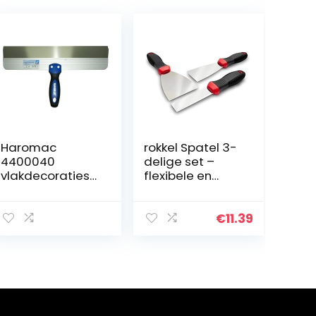
Haromac
rokkel Spatel 3-
4400040
delige set –
vlakdecoratiesp
flexibele en
atel 400 mm,
roestvrije
met softgrip en
roestvrijstalen
aluminium rug,
messen met
€
11.39
roestvrij
anti-slip grip om
behang en
muren af te
krabben – 3
stuks