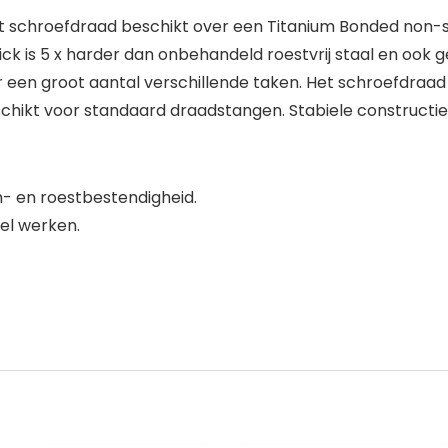
chroefdraad beschikt over een Titanium Bonded non-stic
k is 5 x harder dan onbehandeld roestvrij staal en ook g
en groot aantal verschillende taken. Het schroefdraad 
hikt voor standaard draadstangen. Stabiele constructie
m- en roestbestendigheid.
el werken.