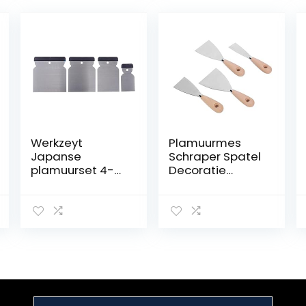
Werkzeyt
Plamuurmes
Japanse
Schraper Spatel
plamuurset 4-
Decoratie
delig 50 mm, 80
Reiniging
mm, 100 mm en
Schraper
120 mm blad
Gereedschapss
van
et voor Lichte
verenbandstaal
Bouw Thuis
zuurbestendig
Projecten
en flexibel voor
het vullen en
gladmaken/spa