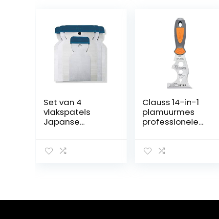
Set van 4
Clauss 14-in-1
vlakspatels
plamuurmes
Japanse
professionele
spatels (staal)
kwaliteit
plamuurset –
schildersgereed
Made in
schap | titanium
Germany
gebonden
roestvrijstalen
lemmet met
antiaanbaklaag
| antislip,
ergonomische