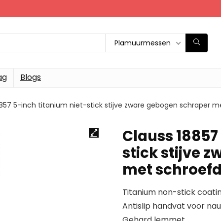
Plamuurmessen
ag
Blogs
857 5-inch titanium niet-stick stijve zware gebogen schraper me
Clauss 18857 
stick stijve
met schroefd
Titanium non-stick coatin
Antislip handvat voor na
Gehard lemmet.