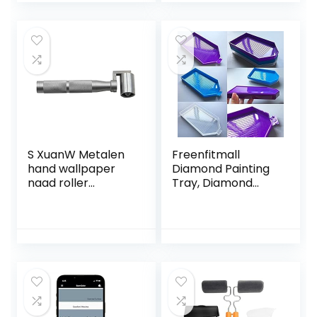
DIY
Borstelschildermid
del Huisdecoratie
S XuanW Metalen
Freenfitmall
hand wallpaper
Diamond Painting
naad roller
Tray, Diamond
huisdecoratie
Painting
naad DIY Tool
Accessoires Tray
naad roller
Organizer voor
aluminium legering
volwassenen,
compatibel met
Multi-Boot Houder
wallpaper
voor lade Jar
Containers,
Diamond Painting
Tools Kits voor