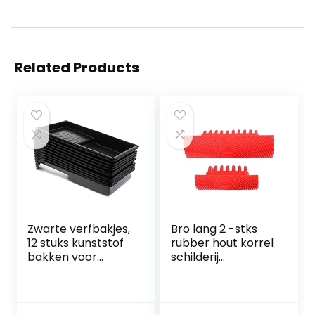
Related Products
Zwarte verfbakjes,
Bro lang 2 -stks
12 stuks kunststof
rubber hout korrel
bakken voor
schilderij
schilderen voor
gereedschap
rollen van 10 cm,
imitatie houten
herbruikbaar met
korrelige patroon
bepaalde kleuren
muur textuur kunst