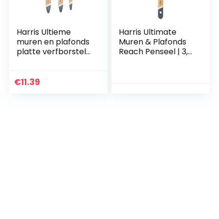
Harris Ultieme
Harris Ultimate
muren en plafonds
Muren & Plafonds
platte verfborstels
Reach Penseel | 3,8
| 3 stuks | 0,5 inch, 1
cm, Bruin
inch, 1,5 inch
€
11.39