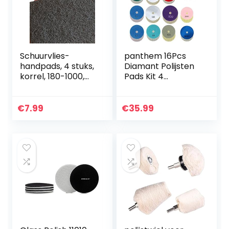
Schuurvlies-
panthem 16Pcs
handpads, 4 stuks,
Diamant Polijsten
korrel, 180-1000,
Pads Kit 4
schuurvliesmatten
“Natte/Droog
voor hout, staal,
Polijsten Set Voor
kunststof, roestvrij
Graniet Marmer
€
7.99
€
35.99
staal en nog veel
Beton Steen
meer
Buffing Polijsten