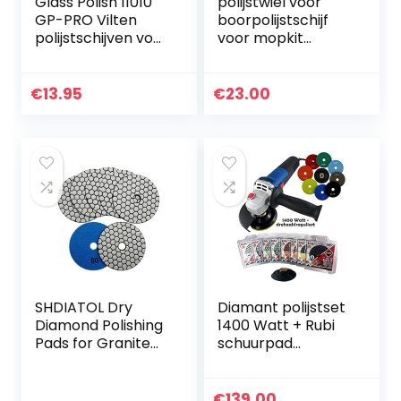
Glass Polish 11010
polijstwiel voor
GP-PRO Vilten
boorpolijstschijf
polijstschijven voor
voor mopkit
het polijsten van
kegel/kolom/padd
glas, plastic,
estoel/wielvormig
metaal, marmer –
polijstgereedscha
€
13.95
€
23.00
Ø 150mm – pak
p voor metaal,
van 5 schijven
sieraden, roestvrij
staal, aluminium,
hout, kunststof,
keramiek, glas, enz
SHDIATOL Dry
Diamant polijstset
Diamond Polishing
1400 Watt + Rubi
Pads for Granite
schuurpad
Marble Stone
assortiment
Ceramic Dia 4 inch
/ 100mm #50
€
139.00