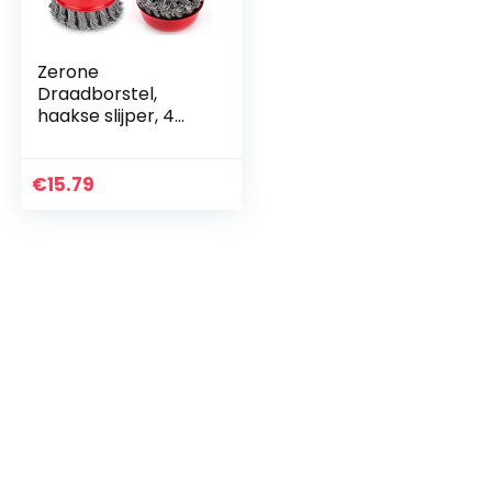
Zerone
Draadborstel,
haakse slijper, 4
stuks, slijpborstel,
haakse slijper,
schijfborstel,
€
15.79
draadborstel,
potborstel,
diameter 75 mm,
M14DE (4 inch)