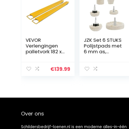
VEVOR
JZK Set 6 STUKS
Verlengingen
Polijstpads met
palletvork 182 x
6 mm as,
12,7 cm
polijstschijf voor
palletvork
boormachine,
verlengingen
polijstpads voor
€
139.99
open verlenging
metaal,
van
keramiek en
staallegering,
glas, polijstschijf
accessoires
voor
voor heftruck
autopolijsten
verplaatsen
transporteren
Over ons
zware
volumineuze
ladingen
Schildersbedrijf-loenen.nl is een moderne alles-in-één