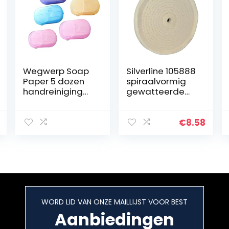
Wegwerp Soap
Silverline 105888
Paper 5 dozen
spiraalvormig
handreiniging
gewatteerde
geurteged mini
katoenen
-plak
polijstschijf 150
willekeurige
mm
€
8.58
kleur voor
outdoor
reiscamping
wandelen 100
vellen
huisbenodigdhe
den
WORD LID VAN ONZE MAILLIJST VOOR BEST
Aanbiedingen