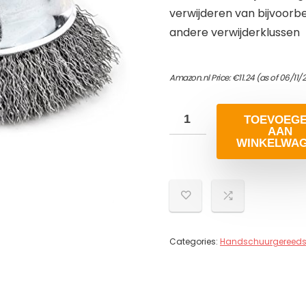
verwijderen van bijvoorbe
andere verwijderklussen
Amazon.nl Price:
€
11.24
(as of 06/11/
TOEVOEG
AAN
WINKELWA
Categories:
Handschuurgereed