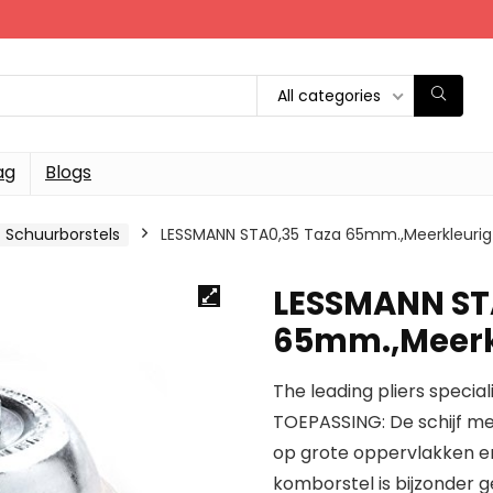
All categories
ag
Blogs
Schuurborstels
LESSMANN STA0,35 Taza 65mm.,Meerkleurig
LESSMANN ST
65mm.,Meerk
The leading pliers special
TOEPASSING: De schijf me
op grote oppervlakken en
komborstel is bijzonder g