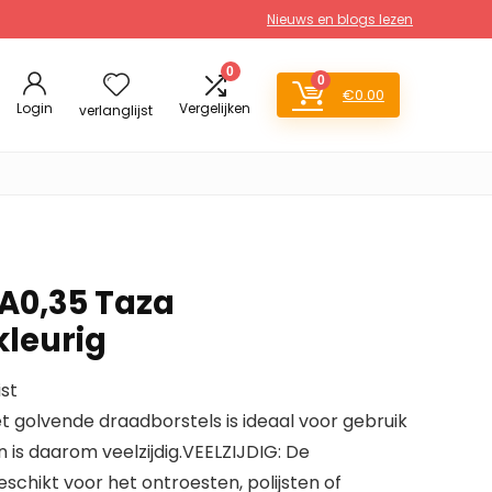
Nieuws en blogs lezen
0
0
€
0.00
Login
Vergelijken
verlanglijst
A0,35 Taza
leurig
ist
t golvende draadborstels is ideaal voor gebruik
 is daarom veelzijdig.VEELZIJDIG: De
eschikt voor het ontroesten, polijsten of