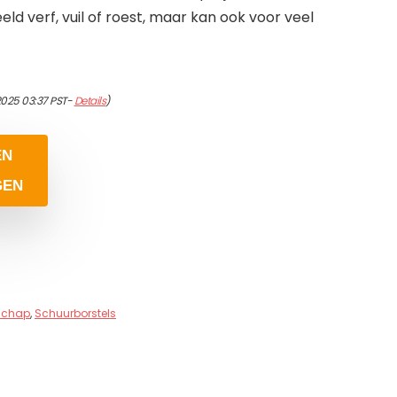
eld verf, vuil of roest, maar kan ook voor veel
2025 03:37 PST-
Details
)
EN
GEN
schap
,
Schuurborstels