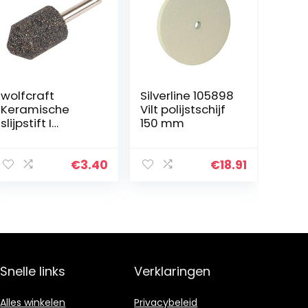
wolfcraft
Silverline 105898
Keramische
Vilt polijstschijf
slijpstift I
150 mm
2174000
€
3.40
€
18.91
Snelle links
Verklaringen
Alles winkelen
Privacybeleid