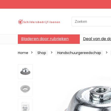
Search
for:
Bladeren door rubrieken
Deal van de d
Home
Shop
Handschuurgereedschap