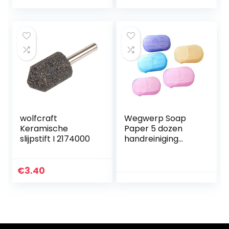
Riem Tekenbare
glas, keramiek,
Emery Doek
polijstschijf
Schuurpapier
Droog Schurende
Riem Doos Hout
Slijpen Roll Riemen
voor Hout Turners,
Automotive
wolfcraft
Wegwerp Soap
Keramische
Paper 5 dozen
slijpstift I 2174000
handreiniging
geurteged mini -
plak willekeurige
kleur voor outdoor
€
3.40
reiscamping
wandelen 100
vellen
huisbenodigdhede
n