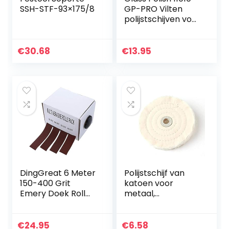
SSH-STF-93×175/8
GP-PRO Vilten
polijstschijven voor
het polijsten van
glas, plastic,
metaal, marmer –
€
30.68
€
13.95
Ø 150mm – pak
van 5 schijven
DingGreat 6 Meter
Polijstschijf van
150-400 Grit
katoen voor
Emery Doek Roll
metaal,
Polijsten
aluminium/staal/c
Schuurpapier, 4
hroom/legering,
Rollen Schurende
hout, kunststof,
€
24.95
€
6.58