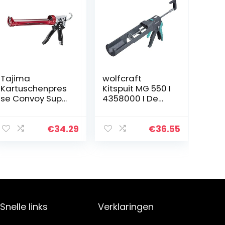
Tajima
wolfcraft
Kartuschenpres
Kitspuit MG 550 I
se Convoy Super
4358000 I De
CNV100SP12
krachtige en
veelzijdige pers
€
34.29
€
36.55
Snelle links
Verklaringen