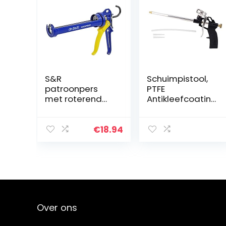
S&R
Schuimpistool,
patroonpers
PTFE
met roterend
Antikleefcoating
frame voor
, Pu-kitpistool,
cartridges tot
0,6 cm
310ml,
Spuitmondspuit
€
18.94
professionele
pistool, 12 MPa
patroonpistool,
Drukbelasting,
siliconenspuit
zwaar
met 18:1
vulgereedschap
stuwkracht ratio
voor
balkondeuren,
raamafdichting
Over ons