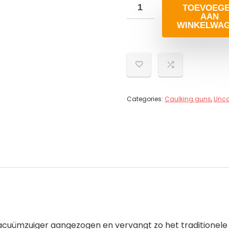
TOEVOEG
AAN
WINKELWA
Categories:
Caulking guns
,
Unca
uümzuiger aangezogen en vervangt zo het traditionele