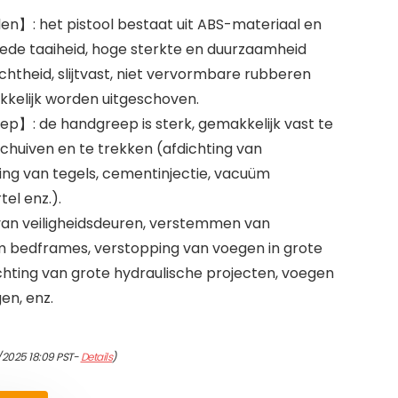
n】: het pistool bestaat uit ABS-materiaal en
goede taaiheid, hoge sterkte en duurzaamheid
chtheid, slijtvast, niet vervormbare rubberen
kelijk worden uitgeschoven.
】: de handgreep is sterk, gemakkelijk vast te
chuiven en te trekken (afdichting van
ting van tegels, cementinjectie, vacuüm
el enz.).
an veiligheidsdeuren, verstemmen van
m bedframes, verstopping van voegen in grote
hting van grote hydraulische projecten, voegen
en, enz.
1/2025 18:09 PST-
Details
)