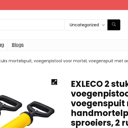
Uncategorized
ag
Blogs
tuks mortelspuit, voegenpistool voor mortel, voegenspuit met 
EXLECO 2 stuk
voegenpistoo
voegenspuit 
handmortelpo
sproeiers, 2