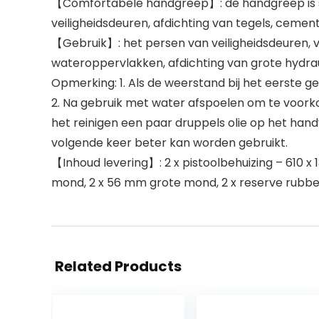
【Comfortabele handgreep】: de handgreep is ste
veiligheidsdeuren, afdichting van tegels, cemen
【Gebruik】: het persen van veiligheidsdeuren,
wateroppervlakken, afdichting van grote hydrau
Opmerking: 1. Als de weerstand bij het eerste ge
2. Na gebruik met water afspoelen om te voorko
het reinigen een paar druppels olie op het han
volgende keer beter kan worden gebruikt.
【Inhoud levering】: 2 x pistoolbehuizing – 610 x
mond, 2 x 56 mm grote mond, 2 x reserve rubbe
Related Products