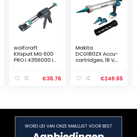
wolfcraft
Makita
Kitspuit MG 600
DCG180ZX Accu-
PRO I 4356000 I
cartridges, 18 V,
De
zonder accu,
professionele
zonder oplader
pers voor
€
36.76
€
249.65
maximale
krachtoverbreng
ing – met 280 kg
uitpersdruk zelfs
geschikt voor
zeer dik
vloeibare
WORD LID VAN ONZE MAILLIJST VOOR BEST
materialen –
Made in Europe
Aanbiedingen