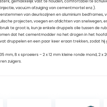
rk, gemakkelijk vast te houden, comfortabel te schuive
tinjectie, vacuüm afzuiging van cementmortel enz.).
 verstemmen van deurkozijnen en aluminium bedframes, v
lische projecten, voegen en afdichten van snelwegen, en
bruik te groot is, kun je enkele druppels olie tussen de 
men dat het cementmodder na het drogen in het hoofdlich
dvat druppelen en een paar keer eraan trekken, zodat hi
 135 mm, 8 x sproeiers – 2 x 12 mm kleine ronde mond, 2 
ren zuigers.