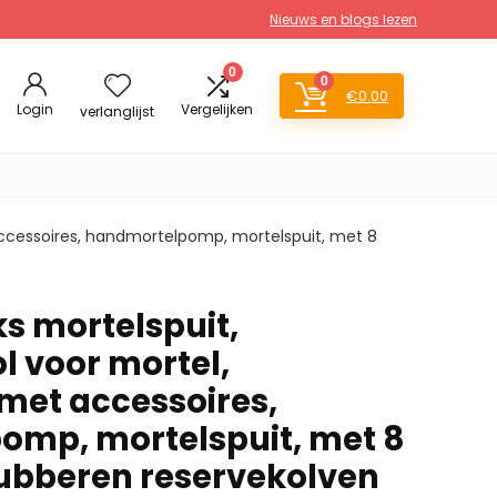
Nieuws en blogs lezen
0
0
€
0.00
Login
Vergelijken
verlanglijst
accessoires, handmortelpomp, mortelspuit, met 8
s mortelspuit,
l voor mortel,
met accessoires,
mp, mortelspuit, met 8
 rubberen reservekolven