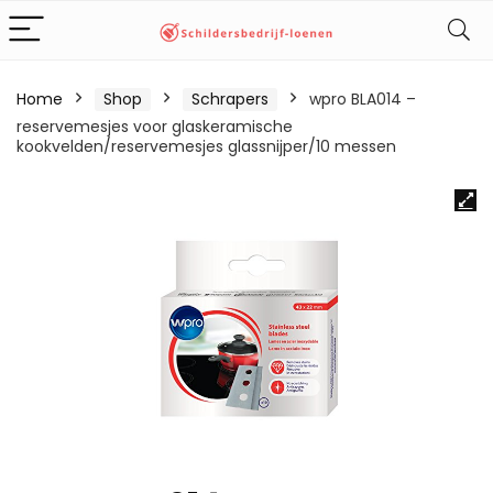
Home
Shop
Schrapers
wpro BLA014 –
reservemesjes voor glaskeramische
kookvelden/reservemesjes glassnijper/10 messen