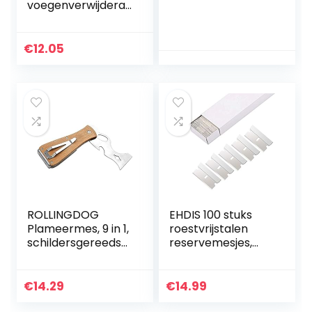
voegenverwijdera
ar en schraperset
€
12.05
ROLLINGDOG
EHDIS 100 stuks
Plameermes, 9 in 1,
roestvrijstalen
schildersgereedsc
reservemesjes,
hap, praktische
scheermesjes,
multifunctionele
messen voor
plamuurmessensc
keramische
€
14.29
€
14.99
hraper, eenvoudig
kookschrapers,