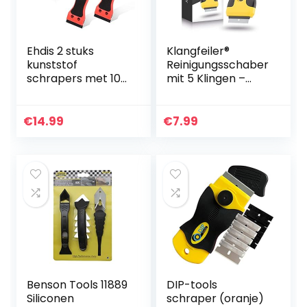
Ehdis 2 stuks
Klangfeiler®
kunststof
Reinigungsschaber
schrapers met 100
mit 5 Klingen –
kunststof messen,
Ceranfeldschaber
schraper met
für Herd, Fenster
lange steel, plastic
e.t.c. –
€
14.99
€
7.99
schraper voor
Kochfeldschaber
lijmresten
für verschiedene
verwijderaar,
Verwendungszwec
etikettenverwijder
ke
aar, stickers
verwijderen (rood)
Benson Tools 11889
DIP-tools
Siliconen
schraper (oranje)