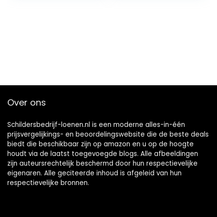
schoon te maken
schrapers,
en gemakkelijk op
glasschrapers,
te bergen, handig
schraper voor
gereedschap voor
keramische plaat,
DIY-projecten
schraper
Over ons
Schildersbedrijf-loenen.nl is een moderne alles-in-één
prijsvergelijkings- en beoordelingswebsite die de beste deals
biedt die beschikbaar zijn op amazon en u op de hoogte
houdt via de laatst toegevoegde blogs. Alle afbeeldingen
zijn auteursrechtelijk beschermd door hun respectievelijke
eigenaren. Alle geciteerde inhoud is afgeleid van hun
respectievelijke bronnen.