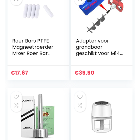
s
Roer Bars PTFE
Adapter voor
Magneetroerder
grondboor
Mixer Roer Bar
geschikt voor M14
Type-C Witte
handmixer,
Kleur
menger,
Laboratorium
roerapparaat,
€
17.67
€
39.90
Roerder Vlooien
mortelmixer,
Lab Spinner voor
betonmixer,
Magnetische
betonmixer
Mixer(2#)