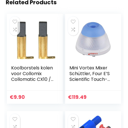
Related Products
Koolborstels kolen
Mini Vortex Mixer
voor Collomix
Schüttler, Four E’S
Collomatic CX10 /
Scientific Touch-
CX20 / CX22 /
modus 5,5 mm
CX40C / CX100 /
diameter
CX200 / CX300HF /
omloopbaan
€
9.90
€
119.49
CX400 Ergomix 1 /
Vortex-
Ergomix 2 / H160
schutelmixer 5000
20.567
omw/min 50 ml
voor
laboratoriumbuisje