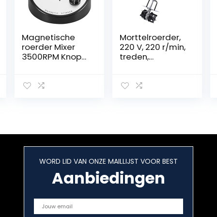
Magnetische
Morttelroerder,
roerder Mixer
220 V, 220 r/min,
3500RPM Knop
treden,
Snelheidsregelin
handmixer,
g Laboratorium
mixer,
Magnetische
mortelroerder,
Mixer voor het
betonroerder,
roeren van
mortelroerder,
water en lage
betonnen
viscositeitsvloei
roerder
stof
WORD LID VAN ONZE MAILLIJST VOOR BEST
Aanbiedingen