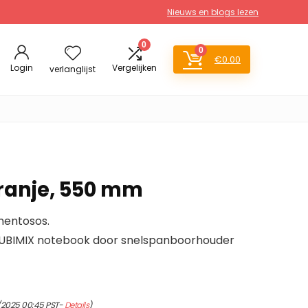
Nieuws en blogs lezen
0
0
€
0.00
Login
Vergelijken
verlanglijst
Oranje, 550 mm
entosos.
 RUBIMIX notebook door snelspanboorhouder
1/2025 00:45 PST-
Details
)