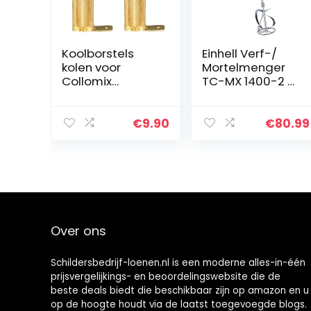
Koolborstels
Einhell Verf-/
kolen voor
Mortelmenger
Collomix
TC-MX 1400-2 e
Collomatic CX10
(1400 W, 0-780
/ CX20 / CX22 /
1/min snelheid,
CX40C / CX100 /
M14 roerwerk,
€
9.90
€
80.99
CX200 /
snelheidselektro
CX300HF /
nica, aluminium
CX400 Ergomix 1
tandwielkast,
/ Ergomix 2 /
incl. roerwerk),
H160 20.567
rood
Over ons
Schildersbedrijf-loenen.nl is een moderne alles-in-één
prijsvergelijkings- en beoordelingswebsite die de
beste deals biedt die beschikbaar zijn op amazon en u
op de hoogte houdt via de laatst toegevoegde blogs.