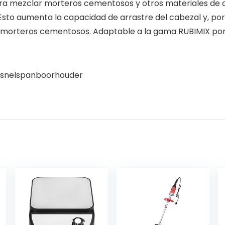
ra mezclar morteros cementosos y otros materiales de alt
 Esto aumenta la capacidad de arrastre del cabezal y, por
r morteros cementosos. Adaptable a la gama RUBIMIX port
r snelspanboorhouder