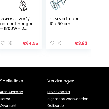
VONROC Verf /
EDM Verfmixer,
cementmenger
10 x 60 cm
– 1800W – 2
versnellingen –
3m rubberen
kabel – Incl.
€
64.95
€
3.83
roerstaaf
140x600MM
Snelle links
Verklaringen
Alles winkelen
Privacybeleid
Home
algemene voorwaarden
Overzicht
Gelieerde