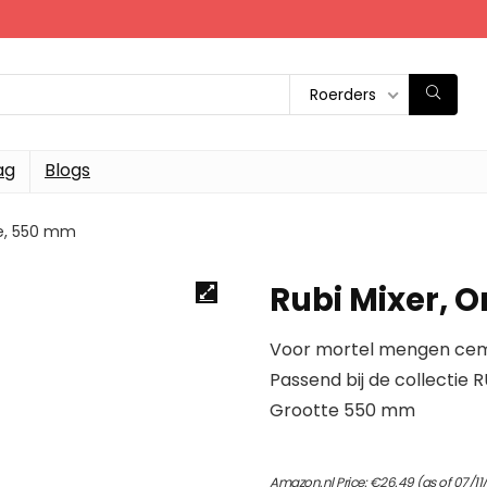
Roerders
ag
Blogs
je, 550 mm
Rubi Mixer, 
Voor mortel mengen cem
Passend bij de collectie
Grootte 550 mm
Amazon.nl Price:
€
26.49
(as of 07/1