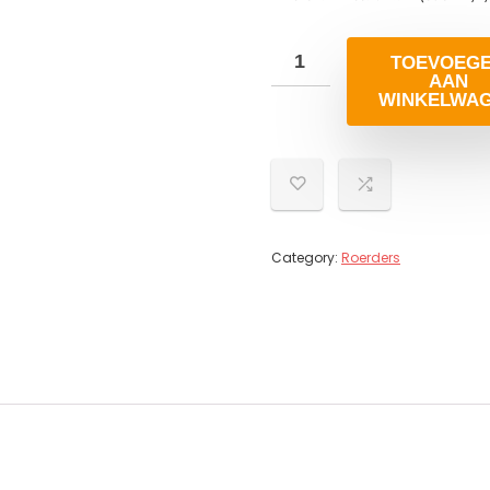
TOEVOEG
AAN
WINKELWA
Category:
Roerders