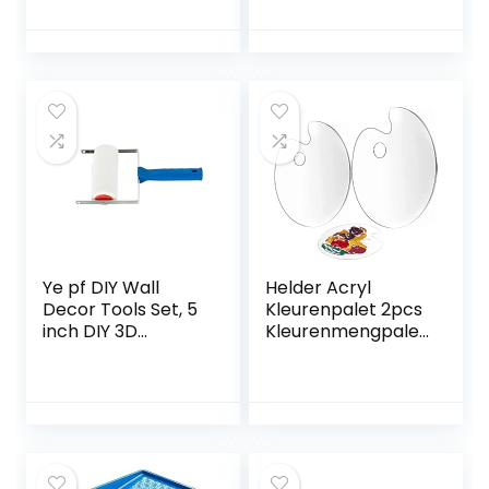
Gebruik Wand
plafonds, verf
Decoratieve
borstel, verf lade,
borstel Decoratie
roller verf borstel,
Kit en Paint Pad
huis schilderij
Set for muren en
benodigdheden
plafonds
Ye pf DIY Wall
Helder Acryl
Decor Tools Set, 5
Kleurenpalet 2pcs
inch DIY 3D
Kleurenmengpalet
Handgreep
Helder
applicator plus
Kleurenpalet Acryl
verfrollerwand
Verf Palet Acryl
schilderij
Verf Palet Duidelijk
schilderijgereedsc
Verf Mengen Palet
hap
Stukken van
Schilderij Palet