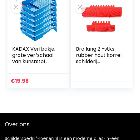
Ovaal Kunstpalet
voor Craft
Schilderen
KADAX Verfbakje,
Bro lang 2 -stks
grote verfschaal
rubber hout korrel
van kunststof,
schilderij
verfbak met
gereedschap
handige
imitatie houten
handgreep,
korrelige patroon
€
19.98
lakschaal, lichte
muur textuur kunst
schilderaccessoire
DIY
s, verfschaal,
Borstelschildermid
lakbak (6, blauw)
del Huisdecoratie
Over ons
Schildersbedrijf-loenen.nl is een moderne alles-in-één