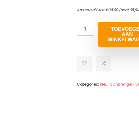
Amazon.nl Price:
€
36.99
(as of 05/11
TOEVOEG
AAN
WINKELWA
Categories:
Kleur aanbrengen
,
V