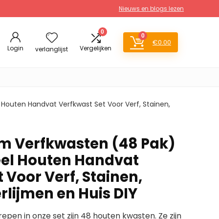
Nieuws en blogs lezen
0
0
€
0.00
Login
Vergelijken
verlanglijst
 Houten Handvat Verfkwast Set Voor Verf, Stainen,
cm Verfkwasten (48 Pak)
eel Houten Handvat
 Voor Verf, Stainen,
rlijmen en Huis DIY
en in onze set zijn 48 houten kwasten. Ze zijn