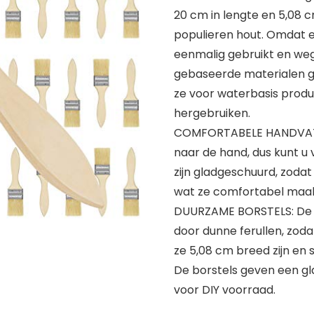
20 cm in lengte en 5,08 
populieren hout. Omdat er
eenmalig gebruikt en weg
gebaseerde materialen geb
ze voor waterbasis produ
hergebruiken.
COMFORTABELE HANDVATTE
naar de hand, dus kunt u
zijn gladgeschuurd, zodat z
wat ze comfortabel maakt
DUURZAME BORSTELS: De b
door dunne ferullen, zoda
ze 5,08 cm breed zijn en s
De borstels geven een gl
voor DIY voorraad.