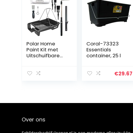
Polar Home
Coral-73323
Paint Kit met
Essentials
Uitschuifbare
container, 25 l
Lange Roller,
Paint Tray, Tin
Opener, Stirrer,
€
29.67
3X Paint Brushes
en 2X Roller
Sleeves voor het
schilderen en
decoreren van
vloeren, muren
en plafond
Over ons