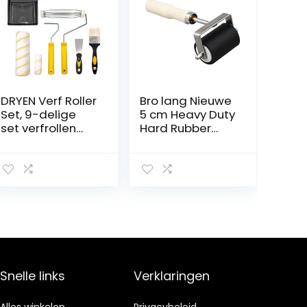
DRYEN Verf Roller
Bro lang Nieuwe
Set, 9-delige
5 cm Heavy Duty
set verfrollen
Hard Rubber
voor muren en
Roller Printing
plafonds, verf
Inks Lino Brayer
borstel, verf
Art Craft Tool
lade, roller verf
borstel, huis
schilderij
benodigdheden
Snelle links
Verklaringen