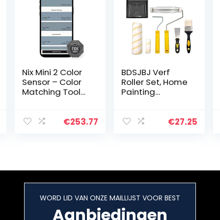
Nix Mini 2 Color
BDSJBJ Verf
Sensor – Color
Roller Set, Home
Matching Tool
Painting
voor verf en
Supplies 8 Stuk
digitale
Home Painting
kleurwaarden –
Supplies Foam
€
253.77
€
27.25
Colorimeter
Brush Mini Paint
Roller Brush Kit
Huis Schilderen
Roller voor
Muren Kast
Touch ups
WORD LID VAN ONZE MAILLIJST VOOR BEST
Aanbiedingen