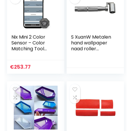
Nix Mini 2 Color
S XuanW Metalen
Sensor – Color
hand wallpaper
Matching Tool
naad roller
voor verf en
huisdecoratie
digitale
naad DIY Tool
kleurwaarden –
naad roller
€
253.77
Colorimeter
aluminium legering
compatibel met
wallpaper