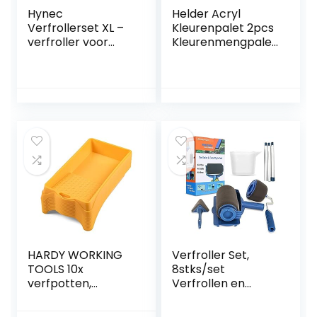
Hynec
Helder Acryl
Verfrollerset XL –
Kleurenpalet 2pcs
verfroller voor
Kleurenmengpalet
muren en
Helder
plafonds,
Kleurenpalet Acryl
verfkussen,
Verf Palet Acryl
verfbak, miniroler
Verf Palet Duidelijk
voor schilderen,
Verf Mengen Palet
verfhulzen en
Stukken van
schilderaccessoire
Schilderij Palet
s – rollersets voor
Ovaal Kunstpalet
woningdecoratie.
voor Craft
Schilderen
HARDY WORKING
Verfroller Set,
TOOLS 10x
8stks/set
verfpotten,
Verfrollen en
verfschaal
Dienblad
breedte 16cm,
Universele doe-