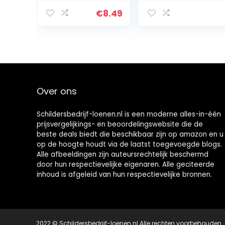
Buff bufferwiel
schuurmiddel 3
voor draaiboor,
mm schenkel
€
8.49
gereedschap,
voor roterende
voor Dremel
boorgereedsch
accessoires,
ap molen 10 stks
horloge,
schuurpapier
sieraden, polish,
wiel
3 mm, doorn, 10
stuks
Over ons
Schildersbedrijf-loenen.nl is een moderne alles-in-één
prijsvergelijkings- en beoordelingswebsite die de
beste deals biedt die beschikbaar zijn op amazon en u
op de hoogte houdt via de laatst toegevoegde blogs.
Alle afbeeldingen zijn auteursrechtelijk beschermd
door hun respectievelijke eigenaren. Alle geciteerde
inhoud is afgeleid van hun respectievelijke bronnen.
2022 © Schildersbedrijf-loenen.nl Alle rechten voorbehouden