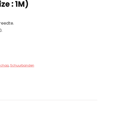
ize : 1M)
reedte.
0.
schap
,
Schuurbanden