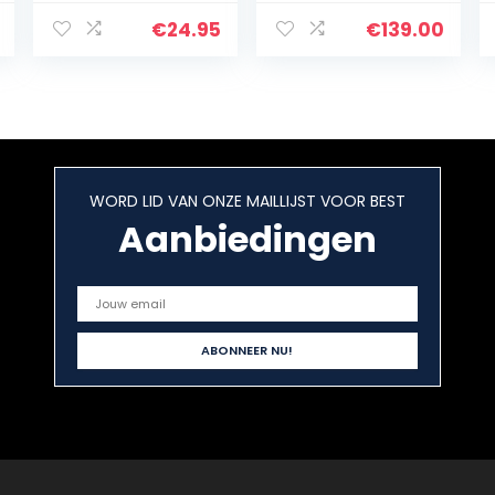
Schuurpapier, 4
assortiment
Rollen
€
24.95
€
139.00
Schurende Riem
Tekenbare
Emery Doek
Schuurpapier
Droog
Schurende Riem
Doos Hout
WORD LID VAN ONZE MAILLIJST VOOR BEST
Slijpen Roll
Riemen voor
Aanbiedingen
Hout Turners,
Automotive