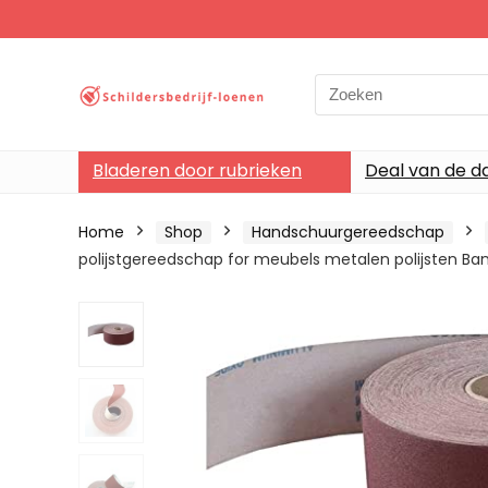
Search
for:
Bladeren door rubrieken
Deal van de d
Home
Shop
Handschuurgereedschap
polijstgereedschap for meubels metalen polijsten Band