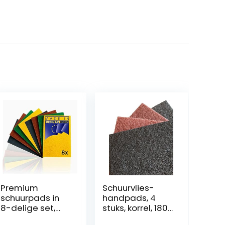
Premium
Schuurvlies-
schuurpads in
handpads, 4
8-delige set,
stuks, korrel, 180-
schuurpads,
1000,