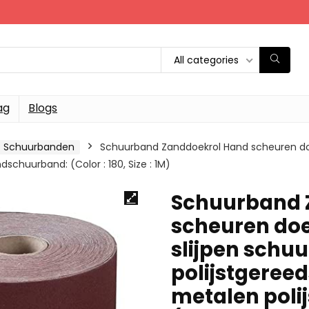
All categories
ag
Blogs
Schuurbanden
Schuurband Zanddoekrol Hand scheuren doe
schuurband: (Color : 180, Size : 1M)
Schuurband 
scheuren do
slijpen schu
polijstgeree
metalen poli