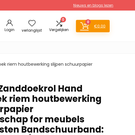
Nieuws en blogs lezen
0
0
€
0.00
Login
Vergelijken
verlanglijst
k riem houtbewerking slijpen schuurpapier
Zanddoekrol Hand
ek riem houtbewerking
urpapier
dschap for meubels
jsten Bandschuurband: