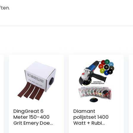
ften.
DingGreat 6
Diamant
Meter 150-400
polijstset 1400
Grit Emery Doek
Watt + Rubi
Roll Polijsten
schuurpad