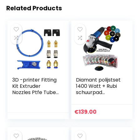
Related Products
3D -printer Fitting
Diamant polijstset
Kit Extruder
1400 Watt + Rubi
Nozzles Ptfe Tube
schuurpad
Pneumatische
assortiment
fittingen
Drukonderdelen 10
€
139.00
stks
Huisbenodigdhede
n