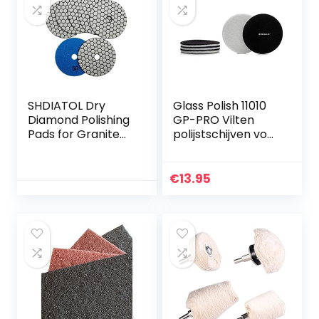
SHDIATOL Dry
Glass Polish 11010
Diamond Polishing
GP-PRO Vilten
Pads for Granite
polijstschijven voor
Marble Stone
het polijsten van
Ceramic Dia 4 inch
glas, plastic,
/ 100mm #50
metaal, marmer –
€
13.95
Ø 150mm – pak
van 5 schijven