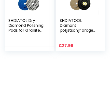
SHDIATOL Dry
SHDIATOOL
Diamond Polishing
Diamant
Pads for Granite
polijstschijf droge
Marble Stone
diamant polijstpads
Ceramic Dia 4 inch
7 stuks diameter 10
/ 100mm #50
cm
€
27.99
diamantpolijstset
voor graniet
marmer steen
(mengen
strooigoed en
rubber
ondersteuning)