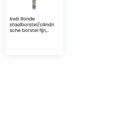
kwb Ronde
staalborstel/cilindri
sche borstel fijn,
gegolfd,
staaldraad, Ø 38
mm voor metaal
en steen,
staalborstel voor
boormachine incl. 8
mm ronde schacht,
buisborstel voor
waterkoker/verwa
rming, 1 stuk