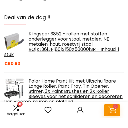
Deal van de dag !!
Klingspor 3852 - rollen met stoffen
onderlegger voor staal, metalen, NE
metalen, hout, roestvrij staal -
RO|KL361JF|80|S|50X50000|SR - Inhoud: 1
stuk
€
50.53
Polar Home Paint Kit met Uitschuifbare
Lange Roller, Paint Tray, Tin Opener,
Stirrer, 3X Paint Brushes en 2X Roller
Sleeves voor het schilderen en decoreren
van vloeren, muren en plafond
0
0
Vergelijken
Stanley Steunbok-paar Vario (hoogte en
breedte verstelbaar 450 kg belastbaar, 1