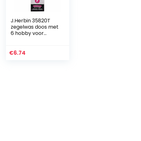
J.Herbin 35820T
zegelwas doos met
6 hobby voor
pistool, zacht,
turquoise rood
€
6.74