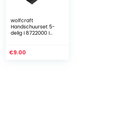
wolfcraft
Handschuurset 5-
delig I 8722000 I
Voor het glad
maken van
overgangen
€
9.00