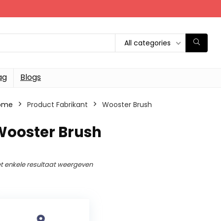
All categories
ag
Blogs
ome
Product Fabrikant
‎Wooster Brush
Wooster Brush
t enkele resultaat weergeven