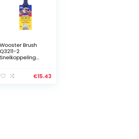
Wooster Brush
Q3211-2
Snelkoppeling
Hoek Sjerp
Penseel, 2-inch,
Wit, 5 cm
€
15.43