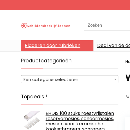
Search
for:
Bladeren door rubrieken
Deal van de d
Productcategorieën
H
‎
Een categorie selecteren
Topdeals!!
He
EHDIS 100 stuks roestvrijstalen
reservemesjes, scheermesjes,
messen voor keramische
kookschrapers, schrapers,