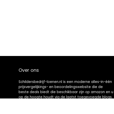
Over ons
Schildersbedrijf-loenen.nl is een moderne alles-in-één
prijsvergelijkings- en beoordelingswebsite die de
beste deals biedt die beschikbaar zijn op amazon en u
op de hoogte houdt via de laatst toegevoegde blogs.
Alle afbeeldingen zijn auteursrechtelijk beschermd
door hun respectievelijke eigenaren. Alle geciteerde
inhoud is afgeleid van hun respectievelijke bronnen.