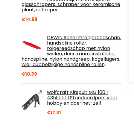
glasschrapers, schraper voor keramische
plaat, schraper
€
14.99
DEWIN Schermrolgereedschap,
handspline roller,
rolgereedschap met nylon
wielen, deur, raam, installatie,
handspline, nylon handgreep, kogellagers,
wiel, dubbelzijdige handspline rollen,
€
10.39
wolfcraft Kitspuit MG 100 I
4351000 I Standaardpers voor
hobby en doe-het-zelf
€
17.31