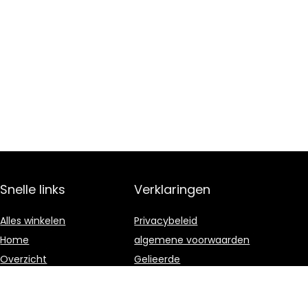
Snelle links
Verklaringen
Alles winkelen
Privacybeleid
Home
algemene voorwaarden
Overzicht
Gelieerde
openbaarmaking
Blogs
Onze webshops