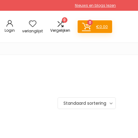
Nieuws en blogs lezen
0
0
€
0.00
Login
Vergelijken
verlanglijst
Standaard sortering