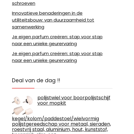
schroeven
Innovatieve benaderingen in de
utiliteitsbouw: van duurzaamheid tot
samenwerking
Je eigen parfum creëren: stap voor stap
naar een unieke geurervaring
Je eigen parfum creëren: stap voor stap
naar een unieke geurervaring
Deal van de dag !!
polijstwiel voor boorpolijstschijf
voor mopkit
kegel/kolom/paddestoel/wielvormig
polijstgereedschap voor metaal, sieraden,
roestvrij staal, aluminium, hout, kunststof,