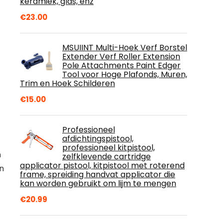
keramiek, glas, enz
€
23.00
MSUIINT Multi-Hoek Verf Borstel
Extender Verf Roller Extension
Pole Attachments Paint Edger
Tool voor Hoge Plafonds, Muren,
Trim en Hoek Schilderen
€
15.00
Professioneel
afdichtingspistool,
professioneel kitpistool,
n
zelfklevende cartridge
applicator pistool, kitpistool met roterend
n
frame, spreiding handvat applicator die
kan worden gebruikt om lijm te mengen
€
20.99