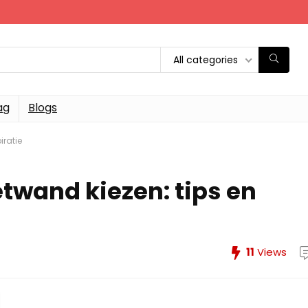
All categories
ag
Blogs
iratie
twand kiezen: tips en
11
Views