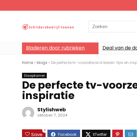
Search
for:
Bladeren door rubrieken
Deal van de d
Home
»
blogs
»
De perfecte tv-voorzetwand kiezen: tips en insp
Slaapkamer
De perfecte tv-voorze
inspiratie
Stylishweb
oktober 7, 2024
0
Save