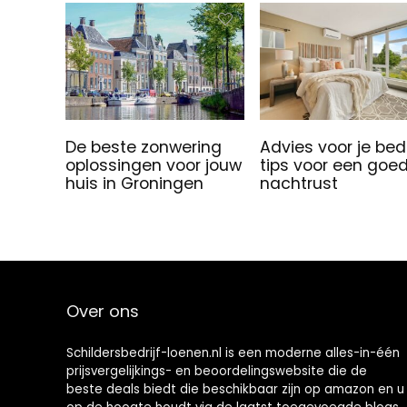
De beste zonwering
Advies voor je bed
oplossingen voor jouw
tips voor een goe
huis in Groningen
nachtrust
Over ons
Schildersbedrijf-loenen.nl is een moderne alles-in-één
prijsvergelijkings- en beoordelingswebsite die de
beste deals biedt die beschikbaar zijn op amazon en u