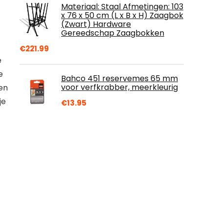
Materiaal: Staal Afmetingen: 103
x 76 x 50 cm (L x B x H) Zaagbok
(Zwart) Hardware
Gereedschap Zaagbokken
€
221.99
e
e
Bahco 451 reservemes 65 mm
voor verfkrabber, meerkleurig
len
je
€
13.95