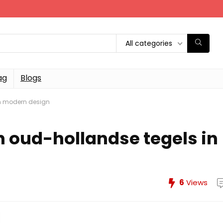
All categories
ag
Blogs
in modern design
 oud-hollandse tegels in
6
Views