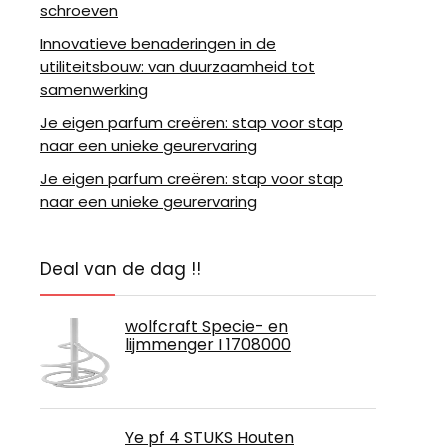
schroeven
Innovatieve benaderingen in de
utiliteitsbouw: van duurzaamheid tot
samenwerking
Je eigen parfum creëren: stap voor stap
naar een unieke geurervaring
Je eigen parfum creëren: stap voor stap
naar een unieke geurervaring
Deal van de dag !!
wolfcraft Specie- en
lijmmenger I 1708000
Ye pf 4 STUKS Houten