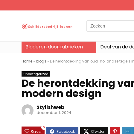
Search
for:
Bladeren door rubrieken
Deal van de d
Home
»
blogs
»
De herontdekking van oud-hollandse tegels 
Uncategorized
De herontdekking van
modern design
Stylishweb
december 1, 2024
0
Save