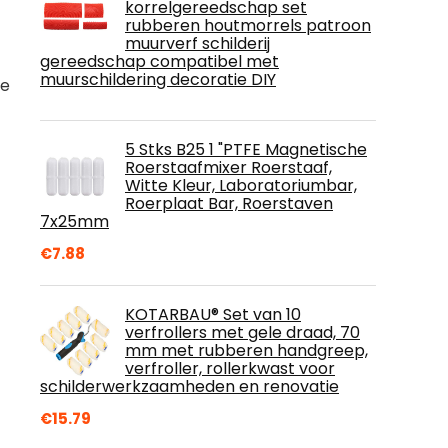
korrelgereedschap set
rubberen houtmorrels patroon
muurverf schilderij
gereedschap compatibel met
muurschildering decoratie DIY
de
5 Stks B25 1 "PTFE Magnetische
Roerstaafmixer Roerstaaf,
Witte Kleur, Laboratoriumbar,
Roerplaat Bar, Roerstaven
7x25mm
€
7.88
KOTARBAU® Set van 10
verfrollers met gele draad, 70
mm met rubberen handgreep,
verfroller, rollerkwast voor
schilderwerkzaamheden en renovatie
€
15.79