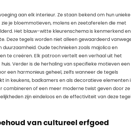
oeging aan elk interieur. Ze staan bekend om hun unieke
k zie je bloemmotieven, molens en zeetaferelen die met
ilderd. Het blauw-witte kleurenschema is kenmerkend en
uimte. Deze tegels worden niet alleen gewaardeerd vanweg
 duurzaamheid. Oude technieken zoals majolica en
 te creëren. Elk patroon vertelt een verhaal uit het
 huis. Verder is de herhaling van specifieke motieven een
voor een harmonieus geheel, zelfs wanneer de tegels
uikt in keukens, badkamers en als decoratieve elementen 
er combineren of een meer moderne twist geven door ze
jkheden zijn eindeloos en de effectiviteit van deze tege
behoud van cultureel erfgoed