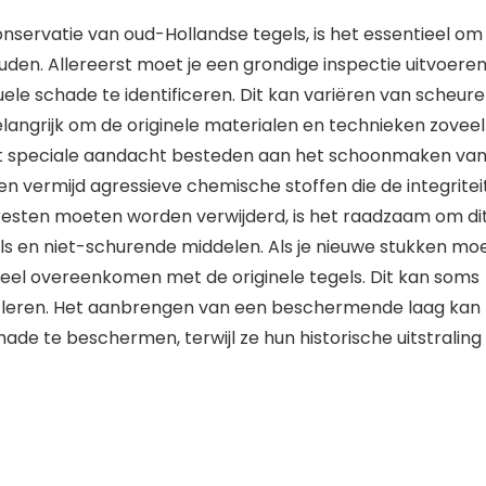
nservatie van oud-Hollandse tegels, is het essentieel om
uden. Allereerst moet je een grondige inspectie uitvoere
ele schade te identificeren. Dit kan variëren van scheur
belangrijk om de originele materialen en technieken zoveel
moet speciale aandacht besteden aan het schoonmaken va
 vermijd agressieve chemische stoffen die de integritei
esten moeten worden verwijderd, is het raadzaam om di
ls en niet-schurende middelen. Als je nieuwe stukken mo
ieel overeenkomen met de originele tegels. Dit kan soms
 leren. Het aanbrengen van een beschermende laag kan
de te beschermen, terwijl ze hun historische uitstraling