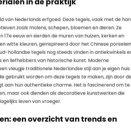
ialen in de praktijk
ld van Nederlands erfgoed. Deze tegels, vaak met de ha
tieven zoals molens, schepen, bloemen en dieren. Ze
n 17e eeuw en sierden de muren van huizen, kerken en
witte kleuren, geïnspireerd door het Chinese porselein
oud-hollandse tegels nog steeds vinden in antiekwinkels e
rs en liefhebbers van historische kunst. Moderne
n vleugje traditionele Nederlandse stijl aan je eigen huis
ie gebruikt worden om deze tegels te maken, zijn door d
gt aan hun authentieke charme. Het is fascinerend om te
aren, maar ook dienden als decoratieve kunstwerken die
dagelijks leven van vroeger.
en: een overzicht van trends en