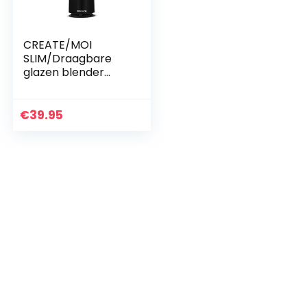
CREATE/MOI
SLIM/Draagbare
glazen blender
Zwart/Glas van
400 ml,
Gemakkelijk
€
39.95
schoon te maken
en geschikt voor in
de vaatwas