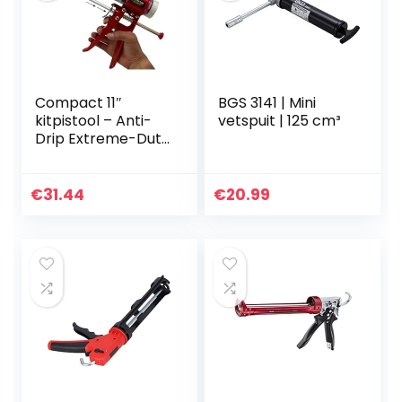
Compact 11″
BGS 3141 | Mini
kitpistool – Anti-
vetspuit | 125 cm³
Drip Extreme-Duty
Kitpistool – Nieuw
en innovatief
ontwerp –
€
31.44
€
20.99
Lichtgewicht
metalen frame