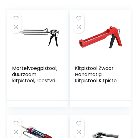
Mortelvoegpistool,
Kitpistool Zwaar
duurzaam
Handmatig
kitpistool, roestvrij
Kitpistool Kitpistool
staal voor het
met Hoge
afdichten van
Stuwkracht
tegels
Cementvoegen