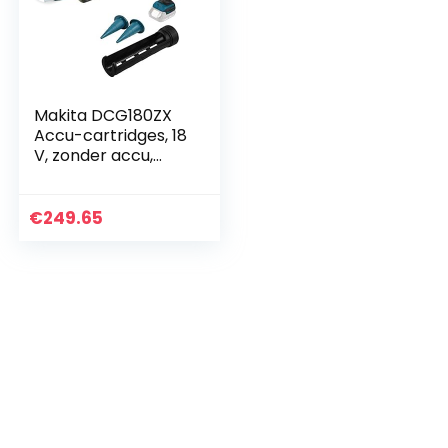
Makita DCG180ZX
Accu-cartridges, 18
V, zonder accu,
zonder oplader
€
249.65