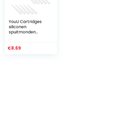
YouU Cartridges
siliconen
spuitmonden
reservepunten
silicone tips silicone
tips cartridges
€
8.69
silicone
spuitmonden, 20
stuks