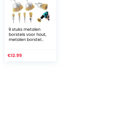
9 stuks metalen
borstels voor hout,
metalen borstel
voor metalen
boormachine,
cirkelslijpmachine
€
12.99
met schacht van
1/4 inch voor het
reinigen van roest,
corrosie, schilderen