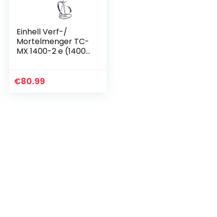
Einhell Verf-/
Mortelmenger TC-
MX 1400-2 e (1400
schraper/Kookplaatschraper
W, 0-780 1/min
snelheid, M14
roerwerk,
€
80.99
snelheidselektronic
a, aluminium
tandwielkast, incl.
roerwerk), rood