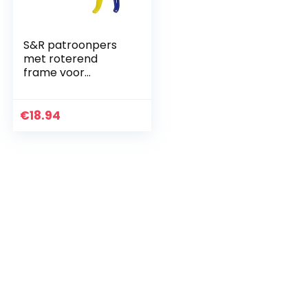
S&R patroonpers
met roterend
frame voor
cartridges tot
310ml,
professionele
€
18.94
patroonpistool,
siliconenspuit met
18:1 stuwkracht
ratio