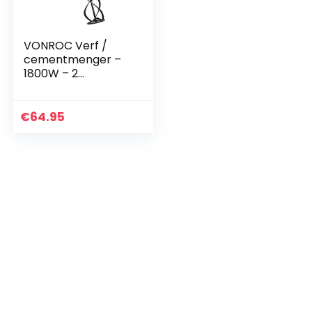
VONROC Verf /
cementmenger –
1800W – 2
versnellingen – 3m
rubberen kabel –
Incl. roerstaaf
€
64.95
140x600MM