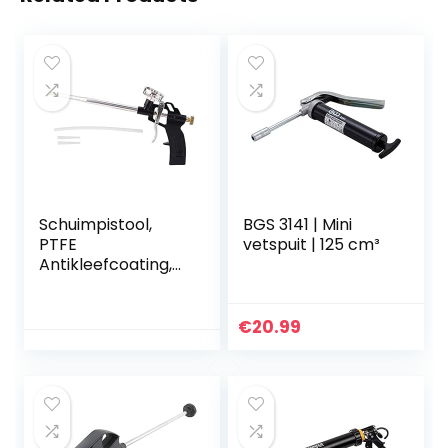
Schuimpistool,
BGS 3141 | Mini
PTFE
vetspuit | 125 cm³
Antikleefcoating,
Pu-kitpistool, 0,6
cm
Spuitmondspuitpis
€
20.99
tool, 12 MPa
Drukbelasting,
zwaar
vulgereedschap
voor
balkondeuren,