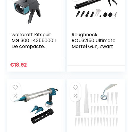
raamafdichting
wolfcraft Kitspuit
Roughneck
MG 300 I 4355000 I
ROU32150 Ultimate
De compacte
Mortel Gun, Zwart
standaard kitspuit
€
18.92