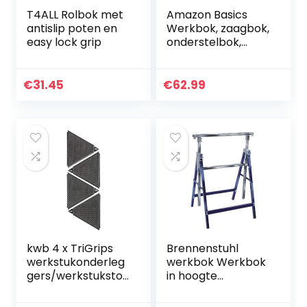
T4ALL Rolbok met
Amazon Basics
antislip poten en
Werkbok, zaagbok,
easy lock grip
onderstelbok,
werkplaatsbok,
klapbok,
inklapbaar, vaste
€
31.45
€
62.99
stand met antislip
voeten, 408 kg
belastbaarheid,
set van 2, grijs,
oranje
kwb 4 x TriGrips
Brennenstuhl
werkstukonderleg
werkbok Werkbok
gers/werkstuksto
in hoogte
ppers incl. anti-slip
verstelbaar. 1 –
bekleding en
Pack zilver