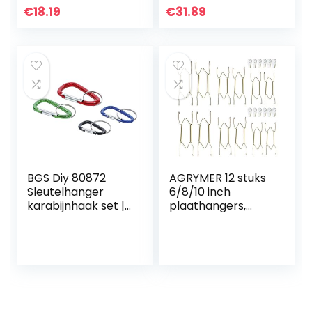
lakpunten
€
18.19
€
31.89
BGS Diy 80872
AGRYMER 12 stuks
Sleutelhanger
6/8/10 inch
karabijnhaak set |
plaathangers,
4-delig
roestvrij staal,
wandplaathangers
, decoratieve
plaathangers,
onzichtbare
plaathouders voor
wanddecoratie,